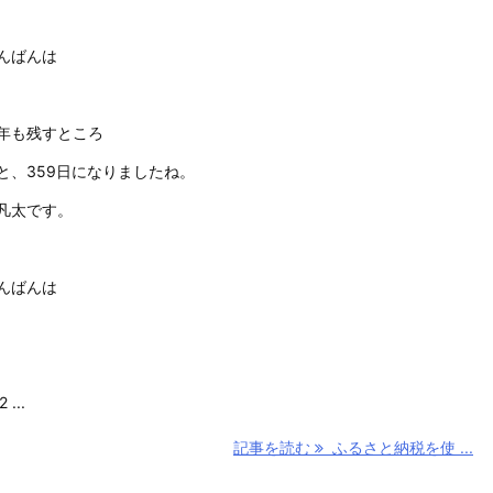
んばんは
年も残すところ
と、359日になりましたね。
凡太です。
んばんは
 ...
記事を読む
ふるさと納税を使 ...