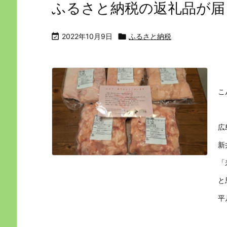
ふるさと納税の返礼品が届き

2022年10月9日

ふるさと納税
こ
広
新
「
と
平