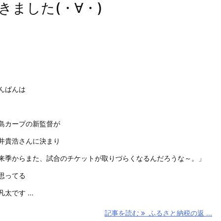
ました(・∀・)
んばんは
島カープの新監督が
井貴浩さんに決まり
来季からまた、試合のチケットが取りづらくなるんだろうな～。」
思ってる
凡太です ...
記事を読む
ふるさと納税の返 ...