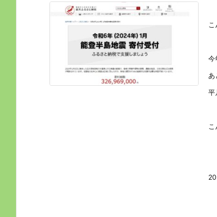
こ
今
あ
平
こ
202