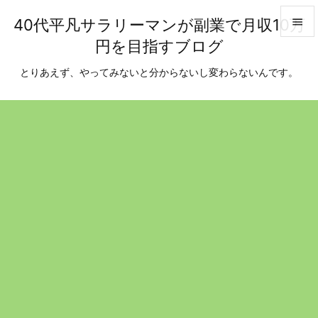
40代平凡サラリーマンが副業で月収10万

円を目指すブログ

メニュ
とりあえず、やってみないと分からないし変わらないんです。

サイド

前へ

次へ

検索