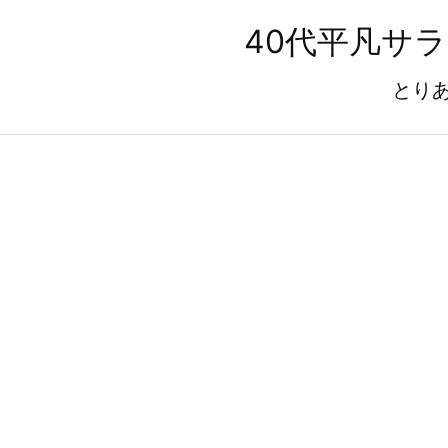
40代平凡サ
とり