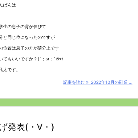
んばんは
学生の息子の背が伸びて
分と同じ位になったのですが
の位置は息子の方が随分上です
いてもいいですか？(´；ω；`)ｳｩｩ
凡太です。
記事を読む
2022年10月の副業 ...
げ発表(・∀・)