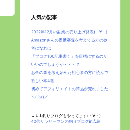
人気の記事
2022年12月の副業の売り上げ発表(・∀・)
Amazonさんの提携審査を考えてる方の参
考になれば
「ブログ100記事書く」を目標にするのが
いいのでしょうか・・・？
お金の事を考え始めた初心者の方に読んで
欲しい本4選
初めてアフィリエイトの商品が売れました
＼( ‘ω’)／
↓↓↓釣りブログもやってます(・∀・)
40代サラリーマンの釣りブログin広島