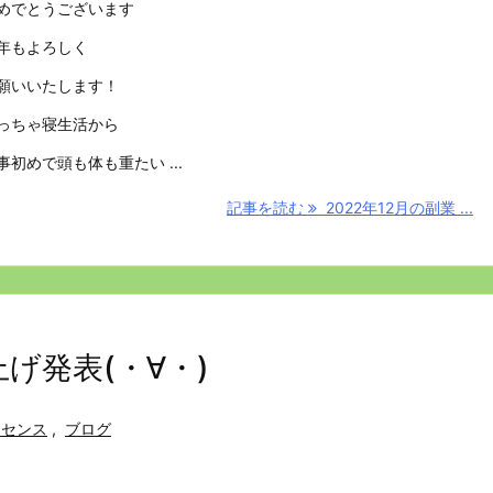
めでとうございます
年もよろしく
願いいたします！
っちゃ寝生活から
事初めで頭も体も重たい ...
記事を読む
2022年12月の副業 ...
上げ発表(・∀・)
ドセンス
,
ブログ