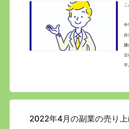
こ
中
自
腰
泣
平
2022年4月の副業の売り上