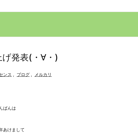
上げ発表(・∀・)
センス
,
ブログ
,
メルカリ
んばんは
年あけまして