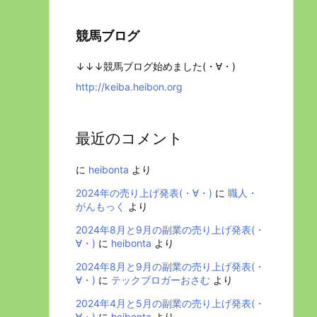
競馬ブログ
↓↓↓競馬ブログ始めました(・∀・)
http://keiba.heibon.org
最近のコメント
に
heibonta
より
2024年の売り上げ発表(・∀・)
に
職人・
がんもっく
より
2024年8月と9月の副業の売り上げ発表(・
∀・)
に
heibonta
より
2024年8月と9月の副業の売り上げ発表(・
∀・)
に
テックブロガーおさむ
より
2024年4月と5月の副業の売り上げ発表(・
∀・)
に
heibonta
より