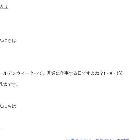
カリ
んにちは
ールデンウィークって、普通に仕事する日ですよね？(・∀・)笑
凡太です。
んにちは
...