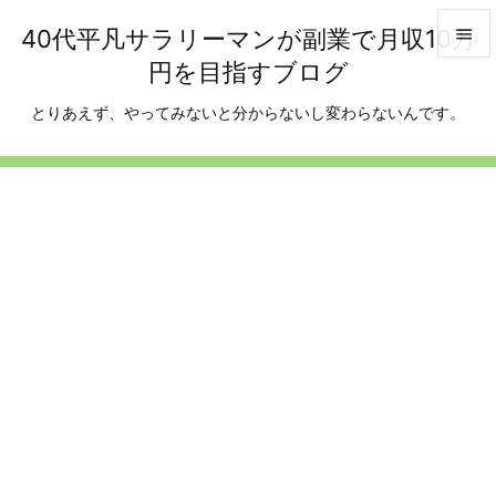
40代平凡サラリーマンが副業で月収10万

円を目指すブログ

メニュ
とりあえず、やってみないと分からないし変わらないんです。

サイド

前へ

次へ

検索