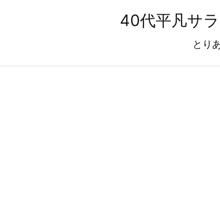
40代平凡サ
とり