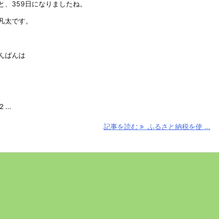
と、359日になりましたね。
凡太です。
んばんは
 ...
記事を読む
ふるさと納税を使 ...