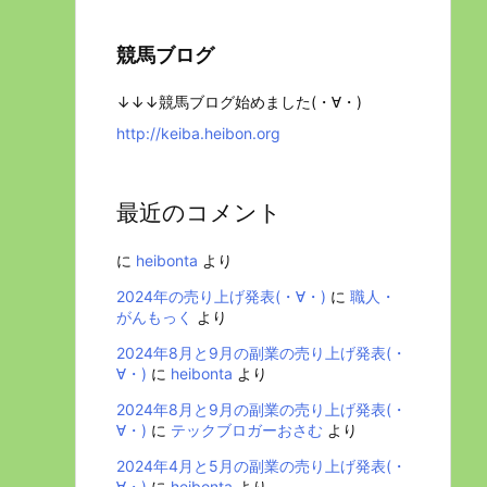
競馬ブログ
↓↓↓競馬ブログ始めました(・∀・)
http://keiba.heibon.org
最近のコメント
に
heibonta
より
2024年の売り上げ発表(・∀・)
に
職人・
がんもっく
より
2024年8月と9月の副業の売り上げ発表(・
∀・)
に
heibonta
より
2024年8月と9月の副業の売り上げ発表(・
∀・)
に
テックブロガーおさむ
より
2024年4月と5月の副業の売り上げ発表(・
∀・)
に
heibonta
より