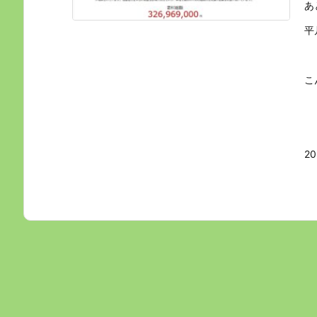
あ
平
こ
202