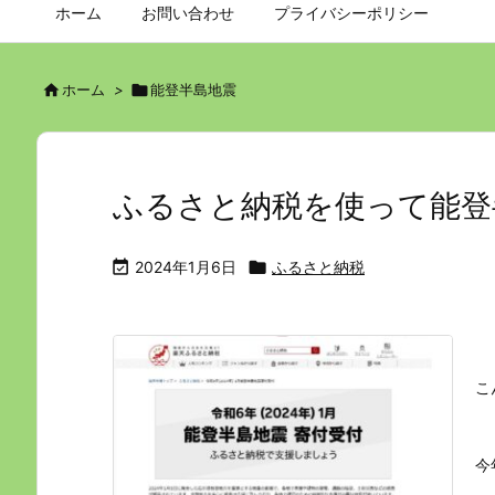
ホーム
お問い合わせ
プライバシーポリシー

ホーム
>

能登半島地震
ふるさと納税を使って能登

2024年1月6日

ふるさと納税
こ
今