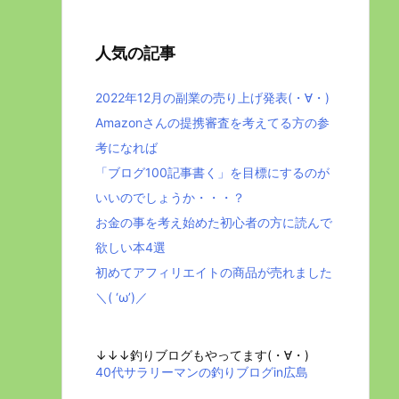
人気の記事
2022年12月の副業の売り上げ発表(・∀・)
Amazonさんの提携審査を考えてる方の参
考になれば
「ブログ100記事書く」を目標にするのが
いいのでしょうか・・・？
お金の事を考え始めた初心者の方に読んで
欲しい本4選
初めてアフィリエイトの商品が売れました
＼( ‘ω’)／
↓↓↓釣りブログもやってます(・∀・)
40代サラリーマンの釣りブログin広島